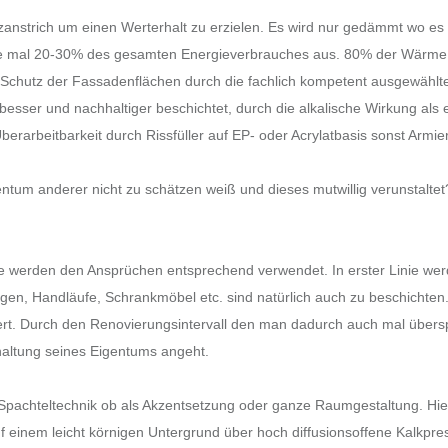
zanstrich um einen Werterhalt zu erzielen. Es wird nur gedämmt wo es
e mal 20-30% des gesamten Energieverbrauches aus. 80% der Wärme 
 Schutz der Fassadenflächen durch die fachlich kompetent ausgewählte 
besser und nachhaltiger beschichtet, durch die alkalische Wirkung als e
berarbeitbarkeit durch Rissfüller auf EP- oder Acrylatbasis sonst Arm
entum anderer nicht zu schätzen weiß und dieses mutwillig verunstaltet?
ke werden den Ansprüchen entsprechend verwendet. In erster Linie we
n, Handläufe, Schrankmöbel etc. sind natürlich auch zu beschichten. N
iert. Durch den Renovierungsintervall den man dadurch auch mal über
haltung seines Eigentums angeht.
-, Spachteltechnik ob als Akzentsetzung oder ganze Raumgestaltung. Hi
einem leicht körnigen Untergrund über hoch diffusionsoffene Kalkpress