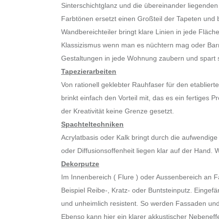
Sinterschichtglanz und die übereinander liegenden 
Farbtönen ersetzt einen Großteil der Tapeten und
Wandbereichteiler bringt klare Linien in jede Flä
Klassizismus wenn man es nüchtern mag oder Barrok
Gestaltungen in jede Wohnung zaubern und spart s
Tapezierarbeiten
Von rationell geklebter Rauhfaser für den etablie
brinkt einfach den Vorteil mit, das es ein fertiges
der Kreativität keine Grenze gesetzt.
Spachteltechniken
Acrylatbasis oder Kalk bringt durch die aufwendig
oder Diffusionsoffenheit liegen klar auf der Hand. W
Dekorputze
Im Innenbereich ( Flure ) oder Aussenbereich an
Beispiel Reibe-, Kratz- oder Buntsteinputz. Eingefä
und unheimlich resistent. So werden Fassaden und 
Ebenso kann hier ein klarer akkustischer Nebeneffe