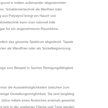
tergrund in milden aufeinander abgestimmten
a. Schabloniertechnik als Wanfries oder
 aus Polystyrol bringt ein Hauch von
ckeltechnik kann man rationell tolle
sogar für ein angenehmeres Raumklima.
gentlich das gesamte Spektrum abgedeckt. Tapete
 Borten als Wandfries oder als Sockelbegrenzung
züge zum Beispiel in Sachen Reinigungsfähigkeit
t man die Auswahlmöglichkeiten zwischen zum
iesige Gestaltungsmöglichkeit. Sie sind langlebig
Jahre mittels eines Anstriches erstmals gewartet.
richt sich in der unebenen Fläche und Töne werden