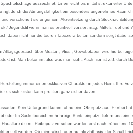
Spachtelschläge auszeichnet. Einen leicht bis mittel strukturierter Un
 bringt durch die Atmungsfähigkeit ein besonders angenehmes Raumklim
che und verschönert sie ungemein. Akzentsetzung durch Stucknachbildung
 / Jugendstil wenn man es prunkvoll verziert mag. Mittels Tupf und Wi
ich dabei nicht nur die teuren Tapezierarbeiten sondern sorgt dabei 
rten Alltagsgebrauch über Muster-, Vlies-, Gewebetapen wird hierbei ei
 Produkt ist. Man bekommt also was man sieht. Auch hier ist z.B. durch
e Herstellung immer einen exklusiven Charakter in jedes Heim. Ihre Vor
er es sich leisten kann profitiert ganz sicher davon.
 Fassaden. Kein Untergrund kommt ohne eine Oberputz aus. Hierbei ha
rbt oder Im Sockelbereich mehrfarbige Buntsteinputze liefern uns eine r
Hausflure die mit Reibeputz versehen wurden erst nach frühestens 10 
kt erzielt werden. Ob mineralisch oder auf akrylatbasis, der Schall b