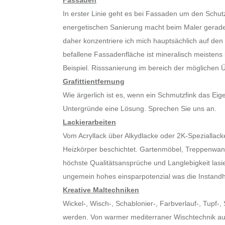
Fassaden
In erster Linie geht es bei Fassaden um den Schut
energetischen Sanierung macht beim Maler gerad
daher konzentriere ich mich hauptsächlich auf den
befallene Fassadenfläche ist mineralisch meistens 
Beispiel. Risssanierung im bereich der möglichen Ü
Grafittientfernung
Wie ärgerlich ist es, wenn ein Schmutzfink das Eig
Untergründe eine Lösung. Sprechen Sie uns an.
Lackierarbeiten
Vom Acryllack über Alkydlacke oder 2K-Speziallac
Heizkörper beschichtet. Gartenmöbel, Treppenwange
höchste Qualitätsansprüche und Langlebigkeit las
ungemein hohes einsparpotenzial was die Instand
Kreative Maltechniken
Wickel-, Wisch-, Schablonier-, Farbverlauf-, Tupf
werden. Von warmer mediterraner Wischtechnik auf 